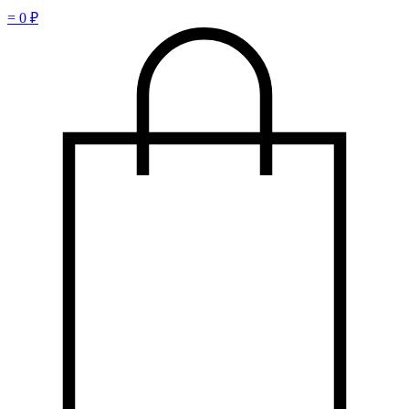
=
0
₽