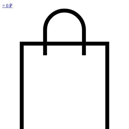
=
0
₽