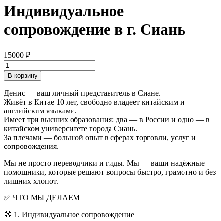
Индивидуальное
сопровождение в г. Сиань
15000
₽
Количество
товара
В корзину
Свой
человек
Денис — ваш личный представитель в Сиане.
в
Живёт в Китае 10 лет, свободно владеет китайским и
Китае.
английским языками.
Индивидуальное
Имеет три высших образования: два — в России и одно — в
сопровождение
китайском университете города Сиань.
в
За плечами — большой опыт в сферах торговли, услуг и
г.
сопровождения.
Сиань
Мы не просто переводчики и гиды. Мы — ваши надёжные
помощники, которые решают вопросы быстро, грамотно и без
лишних хлопот.
✅ ЧТО МЫ ДЕЛАЕМ
🧭 1. Индивидуальное сопровождение