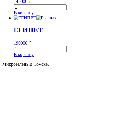
145000
₽
Количество
товара
В корзину
ГРУЗИЯ
ЕГИПЕТ
190000
₽
Количество
товара
В корзину
ЕГИПЕТ
Микрозелень В Томске.