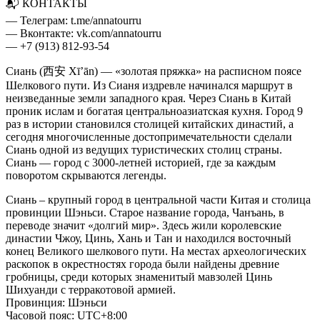
📬 КОНТАКТЫ
— Телеграм: t.me/annatourru
— Вконтакте: vk.com/annatourru
— +7 (913) 812-93-54
Сиань (西安 Xī’ān) — «золотая пряжка» на расписном поясе
Шелкового пути. Из Сианя издревле начинался маршрут в
неизведанные земли западного края. Через Сиань в Китай
проник ислам и богатая центральноазиатская кухня. Город 9
раз в истории становился столицей китайских династий, а
сегодня многочисленные достопримечательности сделали
Сиань одной из ведущих туристических столиц страны.
Сиань — город с 3000-летней историей, где за каждым
поворотом скрываются легенды.
Сиань – крупный город в центральной части Китая и столица
провинции Шэньси. Старое название города, Чанъань, в
переводе значит «долгий мир». Здесь жили королевские
династии Чжоу, Цинь, Хань и Тан и находился восточный
конец Великого шелкового пути. На местах археологических
раскопок в окрестностях города были найдены древние
гробницы, среди которых знаменитый мавзолей Цинь
Шихуанди c терракотовой армией.
Провинция: Шэньси
Часовой пояс: UTC+8:00